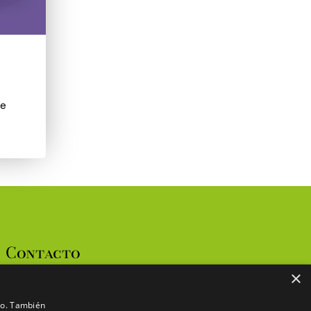
de
Contacto
×
642 510 408
ico. También
info@mazelandbenidorm.es