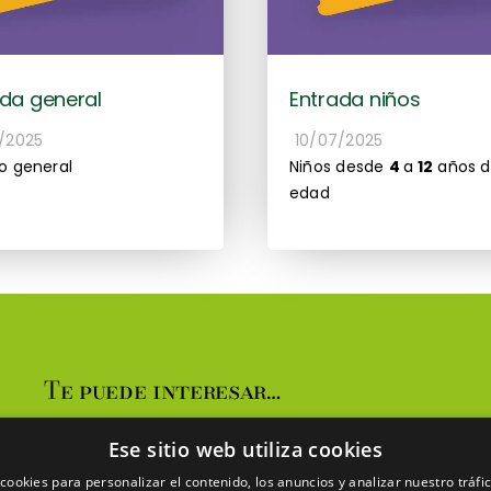
ada general
Entrada niños
/2025
10/07/2025
o general
Niños desde
4
a
12
años 
edad
Te puede interesar…
Laberinto
Ese sitio web utiliza cookies
Bar- Restaurante
cookies para personalizar el contenido, los anuncios y analizar nuestro tráf