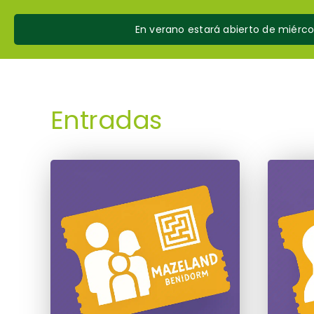
Skip
to
En verano estará abierto de miérc
content
Entradas