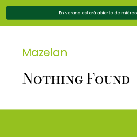
Skip
to
En verano estará abierto de miérc
content
Mazelan
Nothing Found